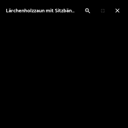
Lärchenholzzaun mit Sitzbänken
Bildergalerie
Startseite
Bilder
Bildergalerie