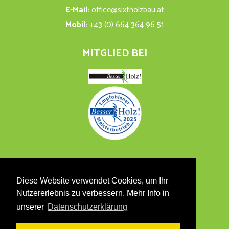
E-Mail:
office@sixtholzbau.at
Mobil:
+43 (0) 664 364 96 51
MITGLIED BEI
ANSCHRIFT
Diese Website verwendet Cookies, um Ihr
Oberrakitsch 53
Nutzererlebnis zu verbessern. Mehr Info in
8480 Mureck, Südsteiermark
unserer
Datenschutzerklärung
Österreich